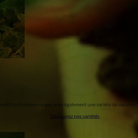
nels framboisiers rouges, mais également une variété de couleurs te
Découvrez nos variétés