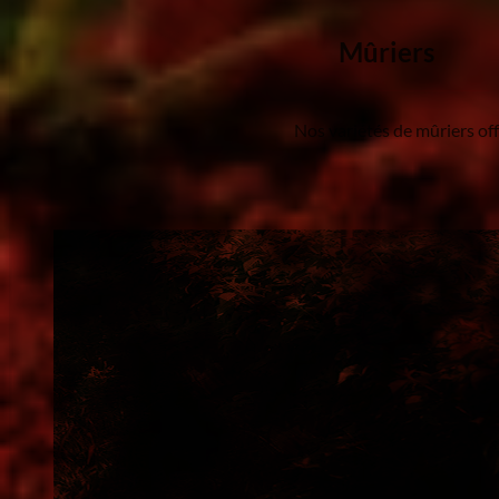
Mûriers
Nos variétés de mûriers offr