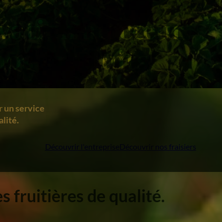
ovation au cœur
nos produits
r un service
lité.
Découvrir l'entreprise
Découvrir nos fraisiers
 fruitières de qualité.