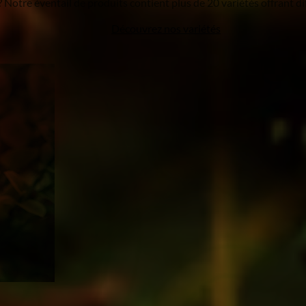
Notre éventail de produits contient plus de 20 variétés offrant di
Découvrez nos variétés