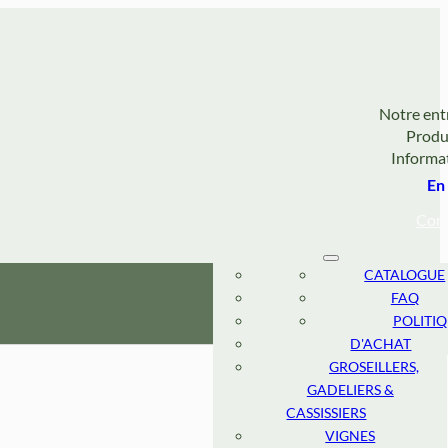
Notre ent
Produ
Informa
En
Con
FRAISIERS
À PROPOS
CATALOGUE
BLEUETIERS
L'ÉQUIPE
FAQ
FRAMBOISIERS
RECHERCHE ET
POLITI
DÉVELOPPEMENT
MÛRIERS
D'ACHAT
GROSEILLERS,
CULTURE
RESPONSABLE
GADELIERS &
CASSISSIERS
MARCHÉ
CANADIEN
VIGNES