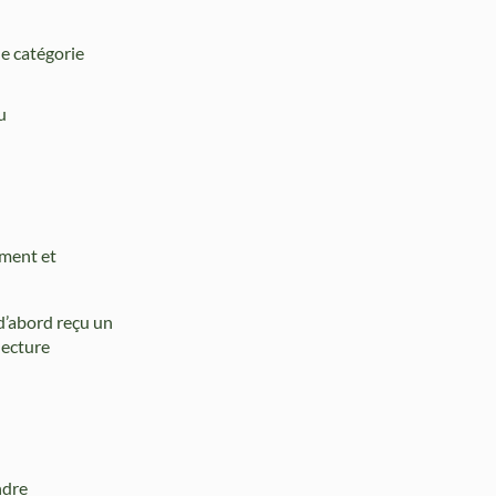
ne catégorie
u
ement et
 d’abord reçu un
lecture
ndre