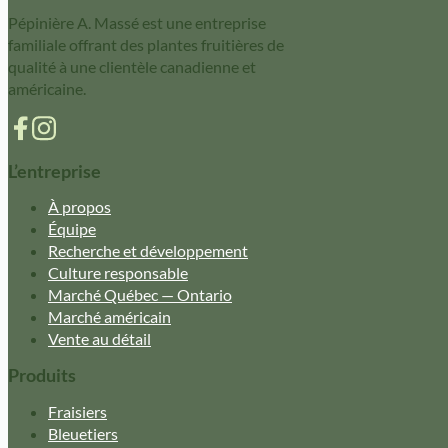
Pépinière A. Massé est une entreprise
familiale offrant des plantes fruitières de
qualité à une clientèle canadienne et
américaine.
L’entreprise
À propos
Équipe
Recherche et développement
Culture responsable
Marché Québec — Ontario
Marché américain
Vente au détail
Produits
Fraisiers
Bleuetiers