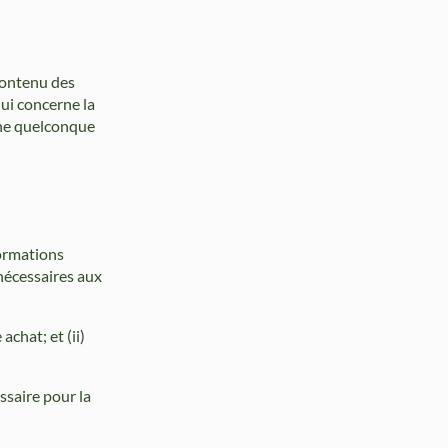
 contenu des
qui concerne la
une quelconque
formations
nécessaires aux
achat; et (ii)
ssaire pour la