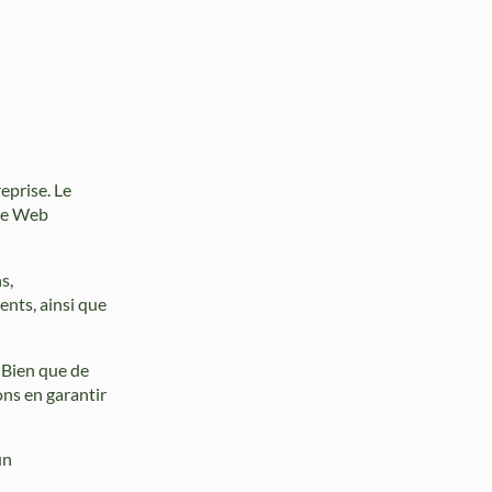
eprise. Le
ite Web
s,
ents, ainsi que
. Bien que de
ons en garantir
un