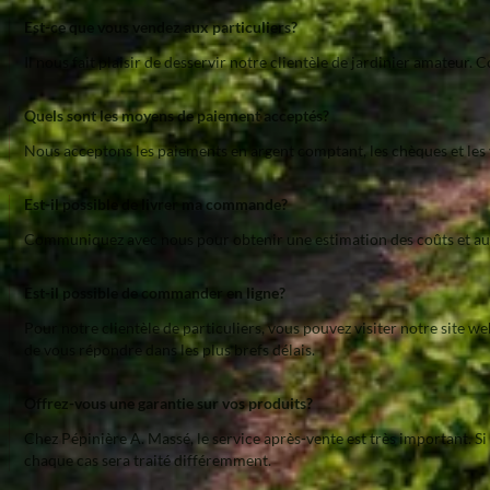
Est-ce que vous vendez aux particuliers?
Il nous fait plaisir de desservir notre clientèle de jardinier amateur. 
Quels sont les moyens de paiement acceptés?
Nous acceptons les paiements en argent comptant, les chèques et les 
Est-il possible de livrer ma commande?
Communiquez avec nous pour obtenir une estimation des coûts et aut
Est-il possible de commander en ligne?
Pour notre clientèle de particuliers, vous pouvez visiter notre site w
de vous répondre dans les plus brefs délais.
Offrez-vous une garantie sur vos produits?
Chez Pépinière A. Massé, le service après-vente est très important. Si
chaque cas sera traité différemment.