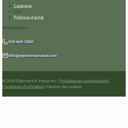
Catalogue
FAQ
Politique d’achat
Nous joindre
450 469-3380
info@pepiniereamasse.com
© 2026 Pépinière A. Massé Inc.
|
Politique de confidentialité
|
Conditions d’utilisation
|
Gestion des cookies