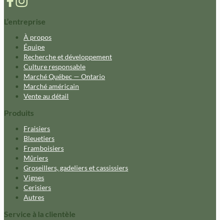
L’entreprise
À propos
Équipe
Recherche et développement
Culture responsable
Marché Québec — Ontario
Marché américain
Vente au détail
Produits
Fraisiers
Bleuetiers
Framboisiers
Mûriers
Groseillers, gadeliers et cassissiers
Vignes
Cerisiers
Autres
Service à la clientèle