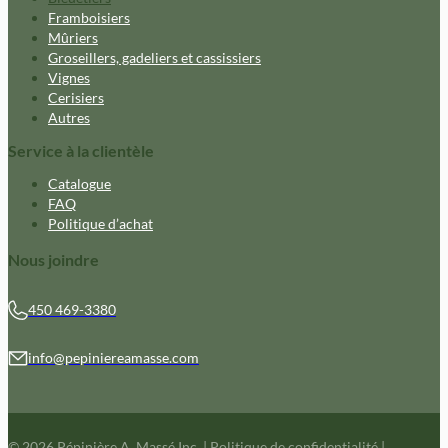
Framboisiers
Mûriers
Groseillers, gadeliers et cassissiers
Vignes
Cerisiers
Autres
Service à la clientèle
Catalogue
FAQ
Politique d’achat
Nous joindre
450 469-3380
info@pepiniereamasse.com
© 2026 Pépinière A. Massé Inc.
|
Politique de confidentialité
|