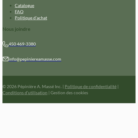
Catalogue
FAQ
Politique d’achat
Nous joindre
450 469-3380
info@pepiniereamasse.com
© 2026 Pépinière A. Massé Inc.
|
Politique de confidentialité
|
Conditions d’utilisation
|
Gestion des cookies