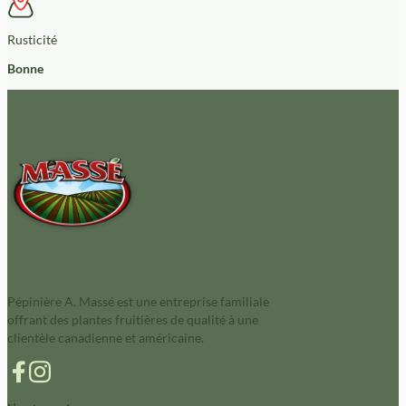
Rusticité
Bonne
Pépinière A. Massé est une entreprise familiale
offrant des plantes fruitières de qualité à une
clientèle canadienne et américaine.