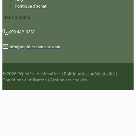
Politique d’achat
Nous joindre
450 469-3380
info@pepiniereamasse.com
© 2026 Pépinière A. Massé Inc.
|
Politique de confidentialité
|
Conditions d’utilisation
|
Gestion des cookies