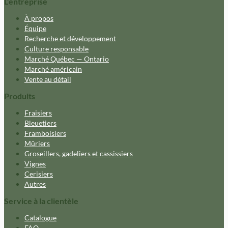
L’entreprise
À propos
Équipe
Recherche et développement
Culture responsable
Marché Québec — Ontario
Marché américain
Vente au détail
Produits
Fraisiers
Bleuetiers
Framboisiers
Mûriers
Groseillers, gadeliers et cassissiers
Vignes
Cerisiers
Autres
Service à la clientèle
Catalogue
FAQ